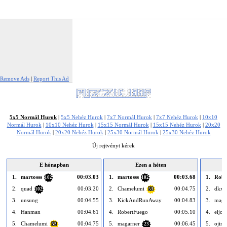
Remove Ads
|
Report This Ad
5x5 Normál Hurok
|
5x5 Nehéz Hurok
|
7x7 Normál Hurok
|
7x7 Nehéz Hurok
|
10x10
Normál Hurok
|
10x10 Nehéz Hurok
|
15x15 Normál Hurok
|
15x15 Nehéz Hurok
|
20x20
Normál Hurok
|
20x20 Nehéz Hurok
|
25x30 Normál Hurok
|
25x30 Nehéz Hurok
Új rejtvényt kérek
E hónapban
Ezen a héten
1.
martosss
00:03.03
1.
martosss
00:03.68
1.
Robe
102
102
2.
quad
00:03.20
2.
Chamelumi
00:04.75
2.
dkxx
102
53
3.
unsung
00:04.55
3.
KickAndRunAway
00:04.83
3.
maga
4.
Hanman
00:04.61
4.
RobertFuego
00:05.10
4.
eljot
5.
Chamelumi
00:04.75
5.
magarner
00:06.45
5.
ojin
53
23