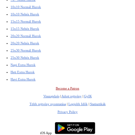
10x10 Normál Hurok
10x10 Nehéz Hurok
15x15 Normál Hurok
15x15 Nehéz Hurok
20x20 Normál Hurok
20x20 Nehéz Hurok
25x30 Normál Hurok
25x30 Nehéz Hurok
Napi Extra Hurok
Heti Extra Hurok
Havi Extra Hurok
Become a Patron
Visszajelzés
|
Adott rejtvény
|
GyIK
Több rejtvény nyomtatása
|
Legjobb Idők
|
Statisztikák
Privacy Policy
iOS App