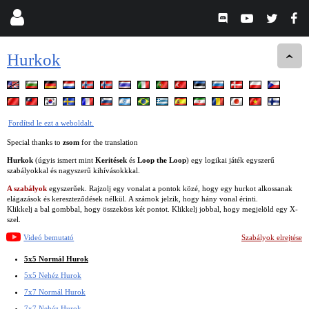
Hurkok
Fordítsd le ezt a weboldalt.
Special thanks to
zsom
for the translation
Hurkok
(úgyis ismert mint
Keritések
és
Loop the Loop
) egy logikai játék egyszerű
szabályokkal és nagyszerű kihívásokkkal.
A szabályok
egyszerűek. Rajzolj egy vonalat a pontok közé, hogy egy hurkot alkossanak
elágazások és kereszteződések nélkül. A számok jelzik, hogy hány vonal érinti.
Klikkelj a bal gombbal, hogy összeköss két pontot. Klikkelj jobbal, hogy megjelöld egy X-
szel.
Videó bemutató
Szabályok elrejtése
5x5 Normál Hurok
5x5 Nehéz Hurok
7x7 Normál Hurok
7x7 Nehéz Hurok