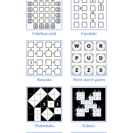
Felhőkarcolók
Futoshiki
Renzoku
Word search games
Shakashaka
Kakuro