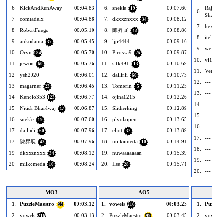
6.
KickAndRunAway
00:04.83
6.
snekle
00:07.60
Rajk
19
6.
Shar
7.
comradelx
00:04.88
7.
dkxxznxxx
00:08.12
34
7.
hexe
8.
RobertFuego
00:05.10
8.
陳昇展
00:08.80
43
8.
itelde
9.
ankodama
00:05.45
9.
ljp4444
00:09.16
37
9.
well
10.
Oryn
00:05.70
10.
Piroska9
00:09.87
184
76
10.
yi16
11.
jeszon
00:05.76
11.
sifk491
00:10.69
60
13
11.
Venk
12.
ysh2020
00:06.01
12.
dailinli
00:10.73
60
12.
--- ür
13.
magarner
00:06.45
13.
Tomorin
00:11.25
23
5
13.
--- ür
14.
Kenolo353
00:06.77
14.
ojina1215
00:12.26
123
14.
--- ür
15.
Nitish Bhardwaj
00:06.87
15.
Slitherking
00:12.89
17
15.
--- ür
16.
snekle
00:07.60
16.
plyokopen
00:13.65
19
16.
--- ür
17.
dailinli
00:07.96
17.
eljot
00:13.89
60
32
17.
--- ür
17.
陳昇展
00:07.96
18.
milkomeda
00:14.91
43
10
18.
--- ür
19.
dkxxznxxx
00:08.12
19.
nuwaaaaaaan
00:15.39
34
19.
--- ür
20.
milkomeda
00:08.24
20.
Ilse
00:15.71
10
28
20.
--- ür
MO3
AO5
1.
PuzzleMaestro
00:03.12
1.
vowels
00:03.23
1.
Puzz
99
216
2.
vowels
00:03.13
2.
PuzzleMaestro
00:03.45
2.
vowe
216
99