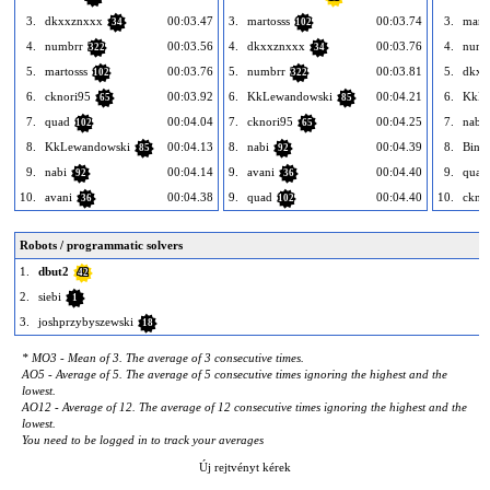
3.
dkxxznxxx
00:03.47
3.
martosss
00:03.74
3.
marto
34
102
4.
numbrr
00:03.56
4.
dkxxznxxx
00:03.76
4.
numb
322
34
5.
martosss
00:03.76
5.
numbrr
00:03.81
5.
dkxx
102
322
6.
cknori95
00:03.92
6.
KkLewandowski
00:04.21
6.
KkLe
65
85
7.
quad
00:04.04
7.
cknori95
00:04.25
7.
nabi
102
65
8.
KkLewandowski
00:04.13
8.
nabi
00:04.39
8.
Bing
85
92
9.
nabi
00:04.14
9.
avani
00:04.40
9.
quad
92
36
10.
avani
00:04.38
9.
quad
00:04.40
10.
ckno
36
102
Robots / programmatic solvers
1.
dbut2
42
2.
siebi
1
3.
joshprzybyszewski
18
* MO3 - Mean of 3. The average of 3 consecutive times.
AO5 - Average of 5. The average of 5 consecutive times ignoring the highest and the
lowest.
AO12 - Average of 12. The average of 12 consecutive times ignoring the highest and the
lowest.
You need to be logged in to track your averages
Új rejtvényt kérek